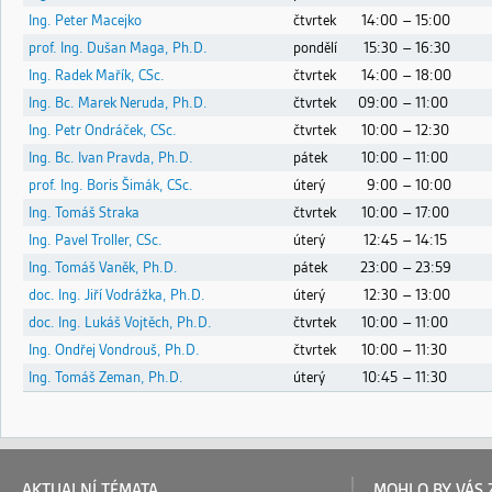
Ing. Peter Macejko
čtvrtek
14:00
– 15:00
prof. Ing. Dušan Maga, Ph.D.
pondělí
15:30
– 16:30
Ing. Radek Mařík, CSc.
čtvrtek
14:00
– 18:00
Ing. Bc. Marek Neruda, Ph.D.
čtvrtek
09:00
– 11:00
Ing. Petr Ondráček, CSc.
čtvrtek
10:00
– 12:30
Ing. Bc. Ivan Pravda, Ph.D.
pátek
10:00
– 11:00
prof. Ing. Boris Šimák, CSc.
úterý
9:00
– 10:00
Ing. Tomáš Straka
čtvrtek
10:00
– 17:00
Ing. Pavel Troller, CSc.
úterý
12:45
– 14:15
Ing. Tomáš Vaněk, Ph.D.
pátek
23:00
– 23:59
doc. Ing. Jiří Vodrážka, Ph.D.
úterý
12:30
– 13:00
doc. Ing. Lukáš Vojtěch, Ph.D.
čtvrtek
10:00
– 11:00
Ing. Ondřej Vondrouš, Ph.D.
čtvrtek
10:00
– 11:30
Ing. Tomáš Zeman, Ph.D.
úterý
10:45
– 11:30
AKTUALNÍ TÉMATA
MOHLO BY VÁS 