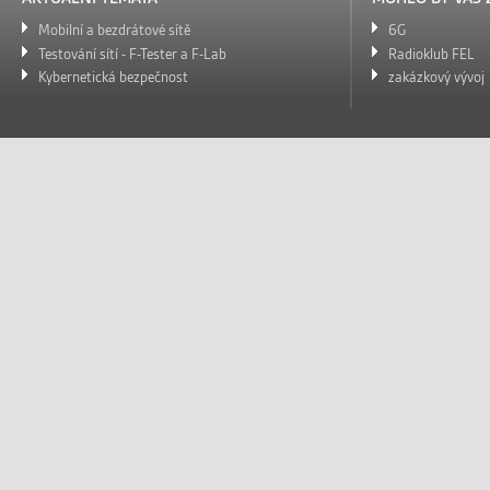
Mobilní a bezdrátové sítě
6G
Testování sítí - F-Tester a F-Lab
Radioklub FEL
Kybernetická bezpečnost
zakázkový vývoj