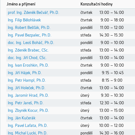
Jméno a příjmení
Konzultační hodiny
prof. Ing. Zdeněk Bečvář, Ph.D.
čtvrtek
13:00
– 14:00
Ing. Filip Bělohlávek
čtvrtek
9:00
– 18:00
Ing. Robert Bešťák, Ph.D.
pondělí
11:00
– 12:00
Ing. Pavel Bezpalec, Ph.D.
středa
14:30
– 15:30
doc. Ing. Leoš Boháč, Ph.D.
pondělí
9:00
– 10:00
Ing. Zdeněk Brabec, CSc.
středa
13:00
– 14:00
doc. Ing. Jiří Chod, CSc.
pondělí
13:00
– 14:00
Ing. Ivan Eroshkin, Ph.D.
čtvrtek
9:00
– 10:00
Ing. Jiří Hájek, Ph.D.
pondělí
9:15
– 10:45
Ing. Petr Hampl, Ph.D.
středa
8:15
– 9:00
Ing. Jiří Holeček, Ph.D.
čtvrtek
13:00
– 14:00
Ing. Jaromír Hrad, Ph.D.
úterý
9:30
– 10:30
Ing. Petr Jareš, Ph.D.
středa
12:30
– 14:00
Ing. Zbyněk Kocur, Ph.D.
úterý
13:00
– 15:00
Ing. Ján Kučerák
čtvrtek
13:00
– 14:00
Ing. Pavel Lafata, Ph.D.
úterý
10:00
– 12:00
Ing. Michal Lucki, Ph.D.
pondělí
14:30
– 16:00