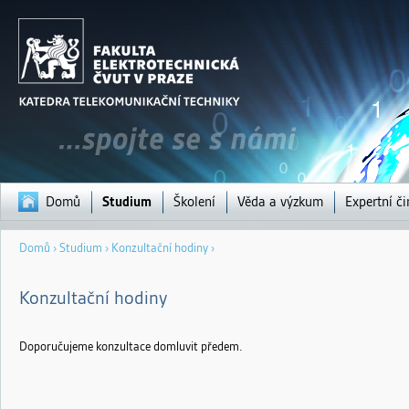
Jump to navigation
Domů
Studium
Školení
Věda a výzkum
Expertní č
Jste
Domů
›
Studium
›
Konzultační hodiny
›
zde
Konzultační hodiny
Doporučujeme konzultace domluvit předem.