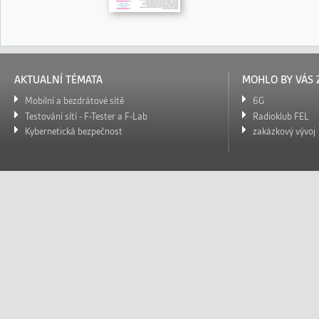
AKTUALNÍ TÉMATA
MOHLO BY VÁS 
Mobilní a bezdrátové sítě
6G
Testování sítí - F-Tester a F-Lab
Radioklub FEL
Kybernetická bezpečnost
zakázkový vývoj