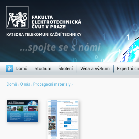
Jump to navigation
Domů
Studium
Školení
Věda a výzkum
Expertní či
Jste
Domů
›
O nás
›
Propagacni materialy
›
zde