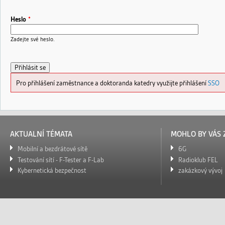
ž
k
y
Heslo
*
Zadejte své heslo.
Pro přihlášení zaměstnance a doktoranda katedry využijte přihlášení
SSO
AKTUALNÍ TÉMATA
MOHLO BY VÁS 
Mobilní a bezdrátové sítě
6G
Testování sítí - F-Tester a F-Lab
Radioklub FEL
Kybernetická bezpečnost
zakázkový vývoj