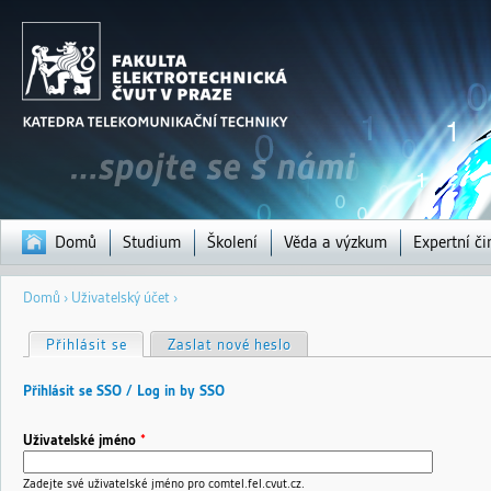
Jump to navigation
Domů
Studium
Školení
Věda a výzkum
Expertní či
Jste
Domů
›
Uživatelský účet ›
zde
H
Přihlásit se
(aktivní záložka)
Zaslat nové heslo
l
a
v
Přihlásit se SSO / Log in by SSO
n
í
z
Uživatelské jméno
*
á
l
o
Zadejte své uživatelské jméno pro comtel.fel.cvut.cz.