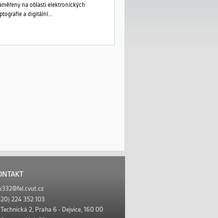
zaměřeny na oblasti elektronických
ografie a digitální...
ONTAKT
k332@fel.cvut.cz
20) 224 352 103
:
Technická 2, Praha 6 - Dejvice, 160 00