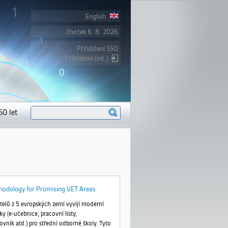
English
čtvrtek 6. 8. 2026
Přihlášení SSO
Přihlášení (int.)
V
H
50 let
y
l
h
l
e
e
d
d
a
á
v
t
á
n
í
hodology for Promising VET Areas
telů z 5 evropských zemí vyvíjí moderní
 (e-učebnice, pracovní listy,
ovník atd.) pro střední odborné školy. Tyto