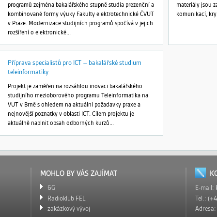
programů zejména bakalářského stupně studia prezenční a
materiály jsou 
kombinované formy výuky Fakulty elektrotechnické ČVUT
komunikací, krypt
v Praze. Modernizace studijních programů spočívá v jejich
rozšíření o elektronické...
Příprava specialistů pro ICT – bakalářské studium
teleinformatiky
Projekt je zaměřen na rozsáhlou inovaci bakalářského
studijního mezioborového programu Teleinformatika na
VUT v Brně s ohledem na aktuální požadavky praxe a
nejnovější poznatky v oblasti ICT. Cílem projektu je
aktuálně naplnit obsah odborných kurzů...
MOHLO BY VÁS ZAJÍMAT
K
6G
E-mail:
Radioklub FEL
Tel.:
(+4
zakázkový vývoj
Adresa