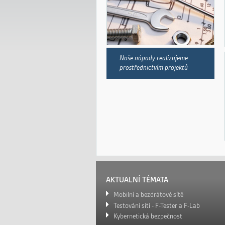
Naše nápady realizujeme
prostřednictvím projektů
AKTUALNÍ TÉMATA
Mobilní a bezdrátové sítě
Testování sítí - F-Tester a F-Lab
Kybernetická bezpečnost