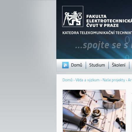
Domů
Studium
Školení
Jste
Domů
›
Věda a výzkum
›
Naše projekty
›
Ar
zde