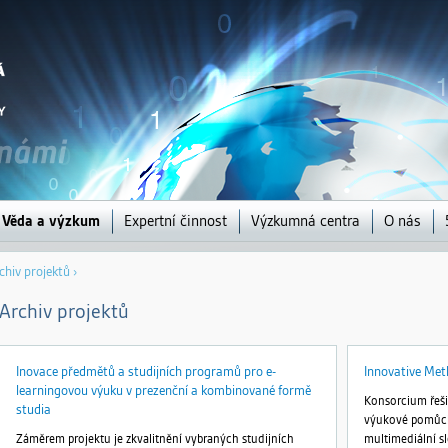
Jump to navigation
Věda a výzkum
Expertní činnost
Výzkumná centra
O nás
chiv projektů
›
Archiv projektů
Inovace předmětů a studijních programů pro e-
Innovative Met
learningovou výuku v prezenční a kombinované formě
Konsorcium řeši
studia
výukové pomůcky
Záměrem projektu je zkvalitnění vybraných studijních
multimediální sl