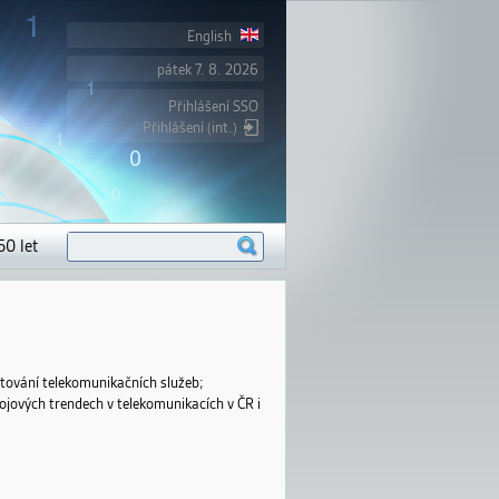
English
pátek 7. 8. 2026
Přihlášení SSO
Přihlášení (int.)
V
H
50 let
y
l
h
l
e
e
d
d
a
á
v
t
á
n
tování telekomunikačních služeb;
í
vojových trendech v telekomunikacích v ČR i