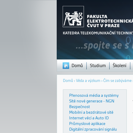
Domů
Studium
Školení
Jste
Domů
›
Věda a výzkum
›
Čím se zabýváme
zde
Přenosová média a systémy
Sítě nové generace - NGN
Bezpečnost
Mobilní a bezdrátové sítě
Internet věcí a Auto ID
Průmyslové aplikace
Digitální zpracování signálu