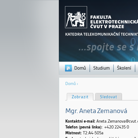
Domů
Studium
Školení
Jste
Domů
›
zde
H
Zobrazit
(aktivní záložka)
Sledovat
l
a
v
Mgr.
Aneta
Zemanová
n
í
z
Kontaktní e-mail:
Aneta.Zemanova@cvut.
á
Telefon (pevná linka):
+420 22435
0
l
Místnost:
T2:A4-505a
o