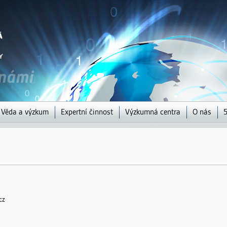
Jump to navigation
Věda a výzkum
Expertní činnost
Výzkumná centra
O nás
5
cz