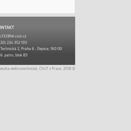
ONTAKT
k332@fel.cvut.cz
20) 224 352 103
:
Technická 2, Praha 6 - Dejvice, 160 00
6. patro, blok B3
akulta elektrotechnická
,
ČVUT v Praze,
2018 ©