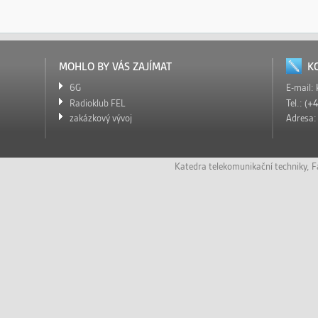
MOHLO BY VÁS ZAJÍMAT
K
6G
E-mail:
Radioklub FEL
Tel.:
(+4
zakázkový vývoj
Adresa
Katedra telekomunikační techniky
,
F