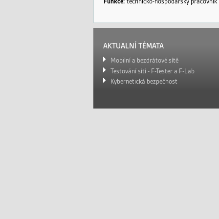
ž
Funkce:
technicko-hospodářský pracovník
k
y
AKTUALNÍ TÉMATA
Mobilní a bezdrátové sítě
Testování sítí - F-Tester a F-Lab
Kybernetická bezpečnost