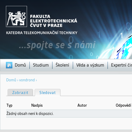
Jump to navigation
Domů
Studium
Školení
Věda a výzkum
Expertní či
Jste
Domů
›
vondrond
›
zde
H
Zobrazit
Sledovat
(aktivní záložka)
l
a
v
Typ
Nadpis
Autor
Odpovědí
n
í
Žádný obsah není k dispozici.
z
á
l
o