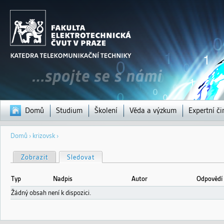
Jump to navigation
Domů
Studium
Školení
Věda a výzkum
Expertní či
Jste
Domů
›
krizovsk
›
zde
H
Zobrazit
Sledovat
(aktivní záložka)
l
a
v
Typ
Nadpis
Autor
Odpovědí
n
í
Žádný obsah není k dispozici.
z
á
l
o