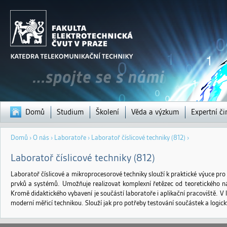
Jump to navigation
Domů
Studium
Školení
Věda a výzkum
Expertní či
Jste
Domů
›
O nás
›
Laboratoře
›
Laboratoř číslicové techniky (812) ›
zde
Laboratoř číslicové techniky (812)
Laboratoř číslicové a mikroprocesorové techniky slouží k praktické výuce pr
prvků a systémů. Umožňuje realizovat komplexní řetězec od teoretického ná
Kromě didaktického vybavení je součástí laboratoře i aplikační pracoviště. V
moderní měřicí technikou. Slouží jak pro potřeby testování součástek a logick