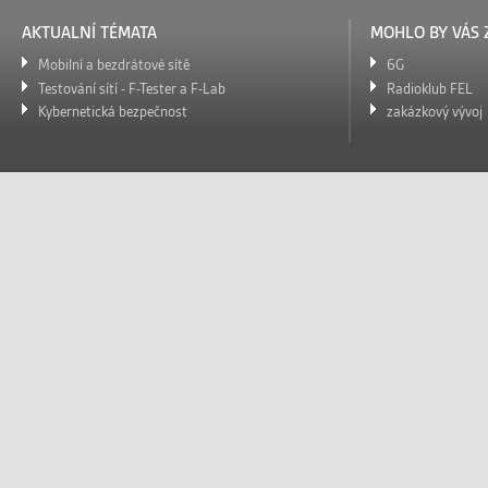
AKTUALNÍ TÉMATA
MOHLO BY VÁS 
Mobilní a bezdrátové sítě
6G
Testování sítí - F-Tester a F-Lab
Radioklub FEL
Kybernetická bezpečnost
zakázkový vývoj