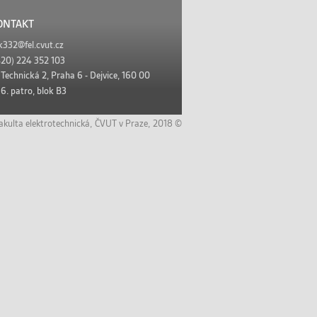
ONTAKT
k332@fel.cvut.cz
20) 224 352 103
:
Technická 2, Praha 6 - Dejvice, 160 00
6. patro, blok B3
akulta elektrotechnická
,
ČVUT v Praze,
2018 ©