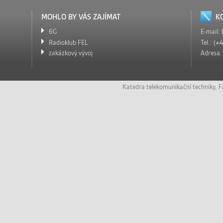
MOHLO BY VÁS ZAJÍMAT
K
6G
E-mail:
Radioklub FEL
Tel.:
(+4
zakázkový vývoj
Adresa
Katedra telekomunikační techniky
,
F