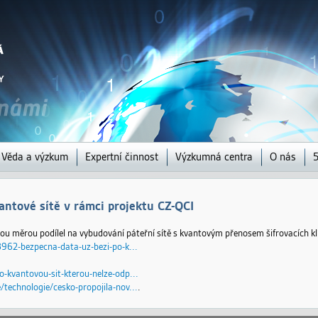
Jump to navigation
Věda a výzkum
Expertní činnost
Výzkumná centra
O nás
5
antové sítě v rámci projektu CZ-QCI
ovou měrou podílel na vybudování páteřní sítě s kvantovým přenosem šifrovacích klí
3962-bezpecna-data-uz-bezi-po-k...
-kvantovou-sit-kterou-nelze-odp...
technologie/cesko-propojila-nov...
.