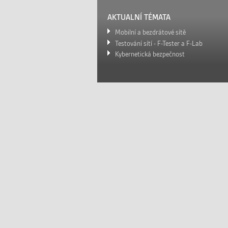
AKTUALNÍ TÉMATA
Mobilní a bezdrátové sítě
Testování sítí - F-Tester a F-Lab
Kybernetická bezpečnost