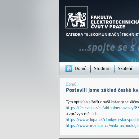
Domů
Studium
Školení
Jste
Domů
›
zde
Postavili jsme základ české kv
Tým optiků a síťařů z naší katedry se klíč
https://fel.cvut.cz/cs/aktualne/novinky/8
a zprávy v médiích:
https://www.lupa.cz/clanky/cesko-spustilo
https://www.irozhlas.cz/veda-technologie/